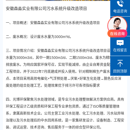
安徽森淼实业有限公司污水系统升级改造项目
电话咨询
一、项目概述：安徽森淼实业有限公司污水系统升级改造项目
微信咨询
二、废水概况：设计废水水量为3000m³/d。
在线留言
三、项目情况介绍：安徽森淼实业有限公司污水系统升级改造项目设计总处理
水量为3000m3/d，其中一期1500m3/d、二期1500m3/d、废水为精制棉生产
排放废水。为响应国家环保号召，实现节能减排，由企业自筹资金配套建设本
回到顶部
工程项目，并于2022年7月底建成并投入使用。针对精制棉生产废水水质特
点、本项目采用高效电催化+气浮预处理→厌氧+好氧生化处理→脱色反应深
度处理的组合处理工艺，处理效果优于排污许可各项指标要求
四、光博环保聚焦污水处理领域，是专业污水处理整体解决方案供应商。具有
环保工程设计乙级资质和环保工程专业承包资质，通过了ISO等质量管理体
系，隶属高新技术企业。公司主营工业污水处理、化工污水处理、污水站异味
治理以及污水处理后的中水回用系统，是一家集研发设计、设备制造、工程安
装、调试运营、技术咨询、售后服务于一体的综合型环保公司。