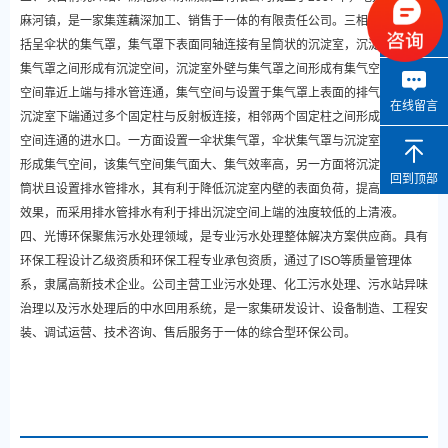
麻河镇，是一家集莲藕深加工、销售于一体的有限责任公司。三相分离器，包
微信咨询
括呈伞状的集气罩，集气罩下表面同轴连接有呈筒状的沉淀室，沉淀室内壁与
集气罩之间形成有沉淀空间，沉淀室外壁与集气罩之间形成有集气空间，沉淀
空间靠近上端与排水管连通，集气空间与设置于集气罩上表面的排气室连通;
在线留言
沉淀室下端通过多个固定柱与反射板连接，相邻两个固定柱之间形成有与沉淀
空间连通的进水口。一方面设置一伞状集气罩，伞状集气罩与沉淀室外壁之间
形成集气空间，该集气空间集气面大、集气效率高，另一方面将沉淀室设置呈
回到顶部
筒状且设置排水管排水，其有利于降低沉淀室内壁的表面负荷，提高固液分离
效果，而采用排水管排水有利于排出沉淀空间上端的浊度较低的上清液。
四、光博环保聚焦污水处理领域，是专业污水处理整体解决方案供应商。具有
环保工程设计乙级资质和环保工程专业承包资质，通过了ISO等质量管理体
系，隶属高新技术企业。公司主营工业污水处理、化工污水处理、污水站异味
治理以及污水处理后的中水回用系统，是一家集研发设计、设备制造、工程安
装、调试运营、技术咨询、售后服务于一体的综合型环保公司。