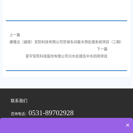
上一篇
康隆达（越南）安防科技有限公司劳保车间废水预处理系统项目（三期）
下一篇
星宇安防科技股份有限公司污水处理及中水回用项目
联系我们
0531-89702928
咨询电话：
×
Copyright © 2023-2025 济南光博环保 版权所有
备案号：
鲁ICP备12011643号-3