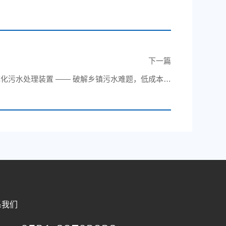
下一篇
化污水处理装置 —— 破解乡镇污水难题，低成本守
护美丽乡居环境
系我们