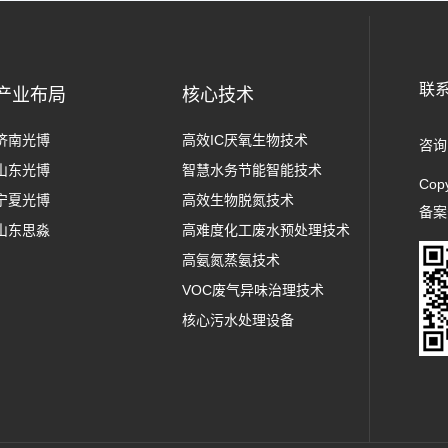
联
产业布局
核心技术
济南光博
高效IC厌氧生物技术
咨询
山东光博
智慧水务节能智能技术
Cop
宁夏光博
高效生物脱氮技术
备
山东思淼
高难度化工废水预处理技术
高氨氮蒸氨技术
VOC废气异味治理技术
核心污水处理设备