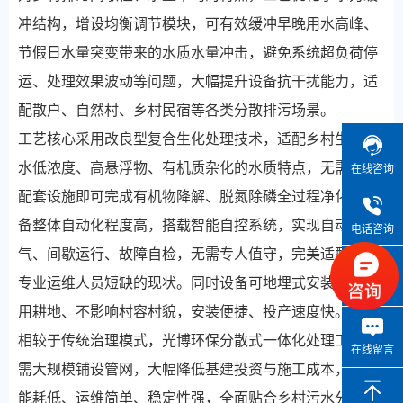
冲结构，增设均衡调节模块，可有效缓冲早晚用水高峰、
节假日水量突变带来的水质水量冲击，避免系统超负荷停
运、处理效果波动等问题，大幅提升设备抗干扰能力，适
配散户、自然村、乡村民宿等各类分散排污场景。
工艺核心采用改良型复合生化处理技术，适配乡村生活污
水低浓度、高悬浮物、有机质杂化的水质特点，无需复杂
在线咨询
配套设施即可完成有机物降解、脱氮除磷全过程净化。设
备整体自动化程度高，搭载智能自控系统，实现自动曝
电话咨询
气、间歇运行、故障自检，无需专人值守，完美适配乡村
专业运维人员短缺的现状。同时设备可地埋式安装，不占
微信咨询
用耕地、不影响村容村貌，安装便捷、投产速度快。
相较于传统治理模式，光博环保分散式一体化处理工艺无
在线留言
需大规模铺设管网，大幅降低基建投资与施工成本，运行
能耗低、运维简单、稳定性强，全面贴合乡村污水分散治