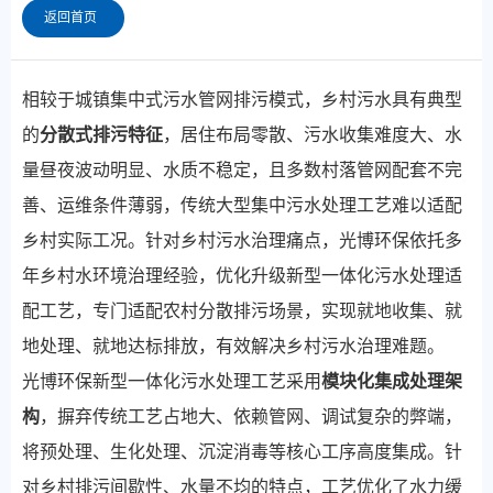
返回首页
相较于城镇集中式污水管网排污模式，乡村污水具有典型
的
分散式排污特征
，居住布局零散、污水收集难度大、水
量昼夜波动明显、水质不稳定，且多数村落管网配套不完
善、运维条件薄弱，传统大型集中污水处理工艺难以适配
乡村实际工况。针对乡村污水治理痛点，光博环保依托多
年乡村水环境治理经验，优化升级新型一体化污水处理适
配工艺，专门适配农村分散排污场景，实现就地收集、就
地处理、就地达标排放，有效解决乡村污水治理难题。
光博环保新型一体化污水处理工艺采用
模块化集成处理架
构
，摒弃传统工艺占地大、依赖管网、调试复杂的弊端，
将预处理、生化处理、沉淀消毒等核心工序高度集成。针
对乡村排污间歇性、水量不均的特点，工艺优化了水力缓